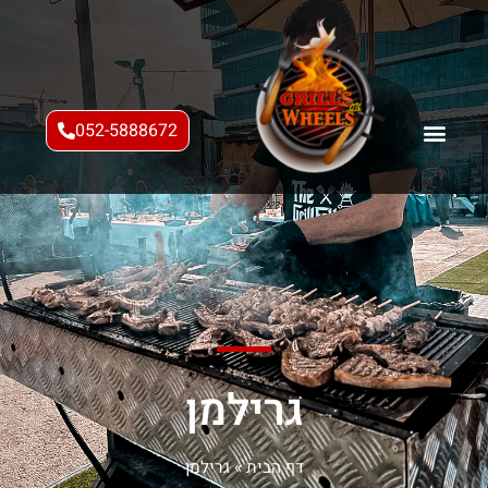
052-5888672
גרילמן
דף הבית
»
גרילמן