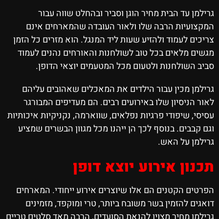
גרילמן עד הבית מחיר הוגן וסביר ובהחלט שווה עבור
המקצועיות הרבה שלו ולאור העובדה שהמארחים אינם
צריכים לעמוד ולהזיע שעות ליד המנגל. הוא מזרים כל הזמן
מגשים מלאים בכל טוב לשולחנות והאורחים נהנים לעמוד
סביב השולחנות ולטעום מכל המטעמים יוצאי הדופן.
גרילמן מכין עבור הילדים את המאכלים שאהובים עליהם
לאור הניסיון שלו באירועים רבים. הם מעדיפים המבורגר
עסיסי, שיפודי פרגיות נפלאים, שווארמה, נקניקיות איכותיות
וגם קבבים. בנוסף לכך הן ייהנו מכל מגוון הבשרים שמציע
גרילמן על האש.
תכנון אירוע יוצא דופן
הפרטים הקטנים הם אלו שיוצרים אירוע ייחודי. המארחים
דואגים להזמין בשר משובח ביותר, טרי ומוקפד, מזמינים
גרילמן מחיר מצוין להנאת הסועדים, הרבה מאד סלטים טריים