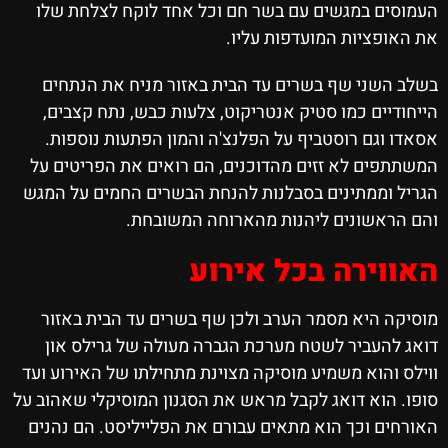
העמוסים במגשים עם בשר חם וכל אחד לוקח לצלחת שלו
את האופציות המועדפות עליו.
בשלב השני שף בשרים עד הבית באזור מניח את הנתחים
הייחודיים כמו סטיק אנטריקוט, צלעות כבש, נתח קצבים,
אסאדו וגם רוסטביף על הפלנצ'ה והמון הפתעות נוספות.
המשתתפים לא זזים מהדוכנים, הם רואים את הפריטים על
הגריל וממתינים בסבלנות להנחת הבשרים החמים על המגש
והם הראשונים ליהנות מהארוחה המשובחת.
האווירה בכל אירוע
מוסיקה היא מסמר הערב ולכן שף בשרים עד הבית באזור
דואג להעביר לשטח מערכת הגברה מעולה של גרילס און
ווילס והוא משמיע מוסיקה מצוינת מתחילתו של האירוע ועד
סופו. הוא דואג לקבל מראש את הסגנון המוסיקלי שאהוב על
האורחים וכך הוא מתאים עבורם את הפלייליסט. הם נהנים