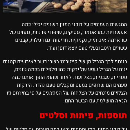
המגשים העמוסים על דוכני המזון השונים יכילו כמה
אפשרויות כמו אסאדו, סטיקים, שיפודי פרגיות, נתחים של
שווארמה איכותית, נקניקיות חריפות וגם רגילות, קבבים
עשויים היטב ובעלי טעם יוצא דופן ועוד.
בנוסף לכך הגריל מן של קייטרינג בשרי כשר לאירועים קטנים
יניח על הגריל שפע של ירקות כמו פלפלים בכמה גוונים,
פטריות, עגבניות, בצל ועוד. לאחר שהוא הופך אותם כמה
פעמים הם שרופים במעט ומקבלים טעם נהדר. הירקות
הצלויים מונחים על הצלחות של המוזמנים על פי בחירתם וזו
הנאה מושלמת עם הבשר החם.
תוספות, פיתות וסלטים
על דוכני המזון, המשתתפים יראו כמה קערות עם סלטים של