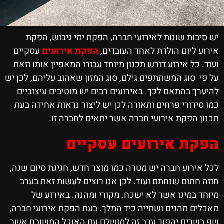
יש סיבות שונות לאירועי חברה, הפקת ימי גיבוש, הפקת
אירוע ליום הולדת לאחד העובדים,
הפקת אירועים
עסקיים
ועוד. כל אירוע דורש תכנון מיוחד עבורו המאפיין אותו וזאת
על פי סוג המשתתפים גילם, סוג המזון שאהוב עליהם, לכן יש
להיערך בהתאם לכך. באירועים רבים יש מוטיבים עיצוביים
כמו סידורי פרחים ותאורה לכן יש ליצור נראות אחידה בעת
תכנון הפקת אירועי חברה אשר יתאים לחברה זו.
הפקת אירועים עסקיים
לכל אירוע חברה יש מטרה כמו מוצר חדש, חגיגת סיום שנה,
חוזה חתום שנחתם ועוד. לכן אנו רוצים לעשות זאת בערב
מיוחד במינו אשר לא ישכח. מקורי ומהנה. באירוע של
מאכלים מהנים ושתייה כיד המלך. בעת הפקת אירועי חברה,
שף בשרים יהפוך ערב זה למושלם עם האוכל המשובח אשר