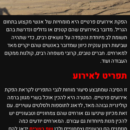
הפקת אירועים פרטיים היא מומחיות של אנשי מקצוע בתחום
הגריל. מדובר באירועים שהם קטנים או גדולים ונדרשת בהם
תשומת לב מיוחדת והקפדה על נושאים רבים, כדי שתהיה
שביעות רצון ענקית כיוון שמדובר באנשים שהם יקרים מאד
למארחים. חברים טובים, קרובי משפחה רבים, קולגות ממקום
העבודה ועוד.
תפריט לאירוע
זו הסיבה שמתבצע סיעור מוחות לגבי התפריט לקראת הפקת
אירועים פרטיים. המטרה היא להכין אוכל בשרי מגוון ברמה
קולינרית גבוהה מאד, לדאוג לתוספות ולסלטים עשירים. עם
זאת מכיוון שיגיעו גם אורחים שהם צמחוניים וטבעוניים יש
להכין מנות מיוחדות גם עבורם. המארחים יודעים כמה
מוזמנים הם טבעונים וצמחוניים ולכן
שף בשרים
ידאג להם