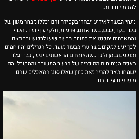
למנות ייחודיות.
נתחי הבשר לאירוע ייבחרו בקפידה והם יכללו מבחר מגוון של
בשר בקר, כבש, בשר אדום, פרגיות, חלקי עוף ועוד. השף
והמארחים יתכננו את כמויות הבשר שיש לרכוש ובהתאם
לכך יגיע למקום בשר טרי מבעוד מועד. כל הגרילים יהיו חמים
ומוכנים בזמן ולכן כשהאורחים הראשונים יגיעו, כבר יעלו
באפם הניחוחות המוכרים של הבשר המשובח והמתובל. הם
ישמחו מאד להריח זאת כיוון שאלו סוגי המאכלים שהם
מועדפים על רובם.