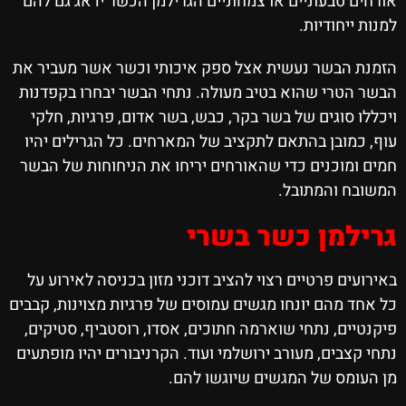
אורחים טבעוניים או צמחוניים הגרילמן הכשר ידאג גם להם
למנות ייחודיות.
הזמנת הבשר נעשית אצל ספק איכותי וכשר אשר מעביר את
הבשר הטרי שהוא בטיב מעולה. נתחי הבשר יבחרו בקפדנות
ויכללו סוגים של בשר בקר, כבש, בשר אדום, פרגיות, חלקי
עוף, כמובן בהתאם לתקציב של המארחים. כל הגרילים יהיו
חמים ומוכנים כדי שהאורחים יריחו את הניחוחות של הבשר
המשובח והמתובל.
גרילמן כשר בשרי
באירועים פרטיים רצוי להציב דוכני מזון בכניסה לאירוע על
כל אחד מהם יונחו מגשים עמוסים של פרגיות מצוינות, קבבים
פיקנטיים, נתחי שוארמה חתוכים, אסדו, רוסטביף, סטיקים,
נתחי קצבים, מעורב ירושלמי ועוד. הקרניבורים יהיו מופתעים
מן העומס של המגשים שיוגשו להם.