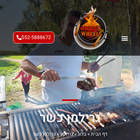
052-5888672
גרילמן כשר
דף הבית
»
בלוג
»
גרילמן
»
גרילמן כשר